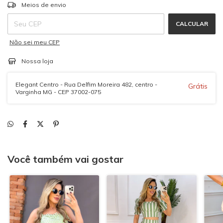
ALTERAR CEP
Entregas para o CEP:
Meios de envio
CALCULAR
Não sei meu CEP
Nossa loja
Elegant Centro - Rua Delfim Moreira 482, centro -
Grátis
Varginha MG - CEP 37002-075
Você também vai gostar