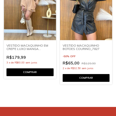
VESTIDO MACAQUINHO EM
VESTIDO MACAQUINHO
CREPE LUXO MANGA
BOTOES COURINO_7827
AMPLA_7944
R$179,99
-
50
%
OFF
R$65,00
3
x
de
R$60,00
sem juros
R$129,99
2
x
de
R$32,50
sem juros
COMPRAR
COMPRAR