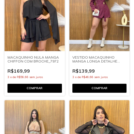
MACAQUINHO NULA MANGA
VESTIDO MACAQUINHO
CHIFFON COM BROCHE_7972
MANGA LONGA DETALHE
BROCHE_7973
R$169,99
R$139,99
3
x
de
R$56,66
sem juros
3
x
de
R$46,66
sem juros
COMPRAR
COMPRAR