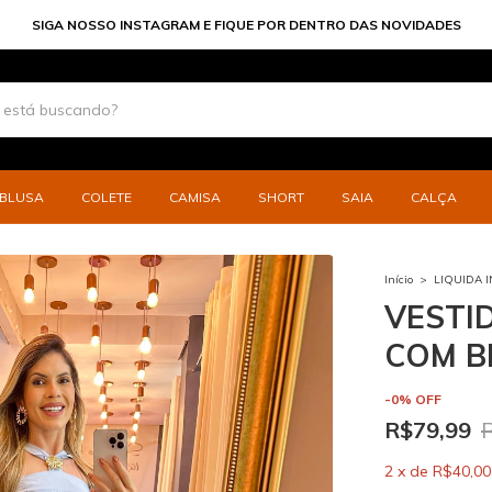
PARCELE SUAS COMPRAS EM ATE 6X
BLUSA
COLETE
CAMISA
SHORT
SAIA
CALÇA
Início
>
LIQUIDA 
VESTI
COM B
-
0
%
OFF
R$79,99
2
x
de
R$40,00