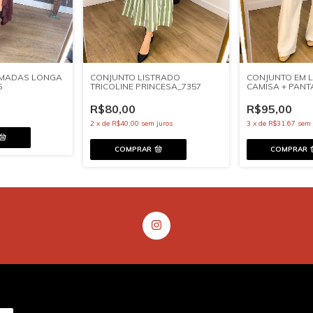
CONJUNTO LISTRADO
CONJUNTO EM L
AMADAS LONGA
TRICOLINE PRINCESA_7357
CAMISA + PAN
5
IMPORTADO_73
R$80,00
R$95,00
2
x
de
R$40,00
sem juros
3
x
de
R$31,67
sem 
COMPRAR
COMPRAR