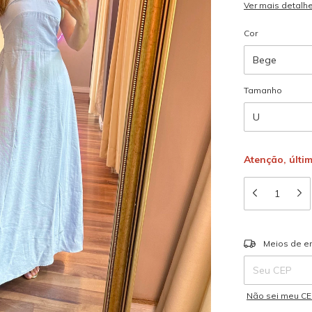
Ver mais detalh
Cor
Tamanho
Atenção, últi
Entregas para o
Meios de e
Não sei meu C