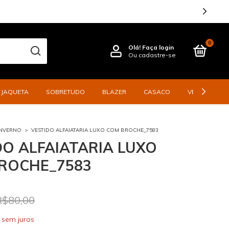
0
Olá!
Faça login
Ou cadastre-se
JAQUETA
SOBRETUDO
BLAZER
CASACO
VESTIDO
INVERNO
>
VESTIDO ALFAIATARIA LUXO COM BROCHE_7583
DO ALFAIATARIA LUXO
ROCHE_7583
R$80,00
sem juros