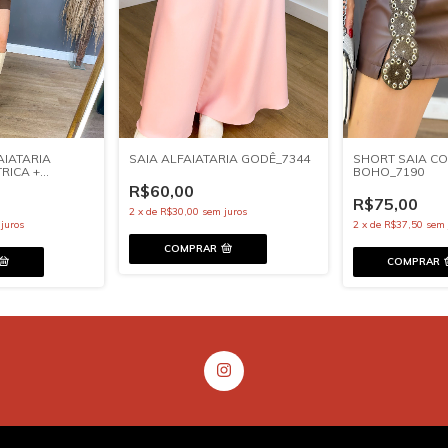
SAIA ALFAIATARIA GODÊ_7344
SHORT SAIA CO
AIATARIA
BOHO_7190
RICA +
R$60,00
R$75,00
2
x
de
R$30,00
sem juros
2
x
de
R$37,50
sem 
juros
COMPRAR
COMPRAR