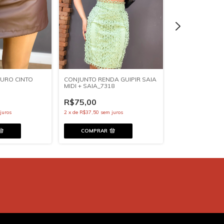
URO CINTO
CONJUNTO RENDA GUIPIR SAIA
CONJUNTO BOH
MIDI + SAIA_7318
CAMADAS + SH
R$75,00
R$70,00
juros
2
x
de
R$37,50
sem juros
2
x
de
R$35,00
sem 
COMPRAR
COMPRAR