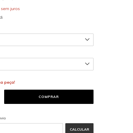
sem juros
es
ma peça!
ALTERAR CEP
 CEP:
nvio
CALCULAR