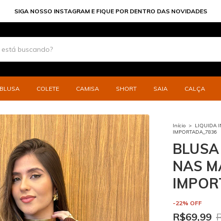
PARCELE SUAS COMPRAS EM A
BLUSA
COLETE
CAMISA
SHORT
SAIA
CALÇA
Início
>
LIQUIDA 
IMPORTADA_7836
BLUSA
NAS M
IMPOR
-
22
%
OFF
R$69,99