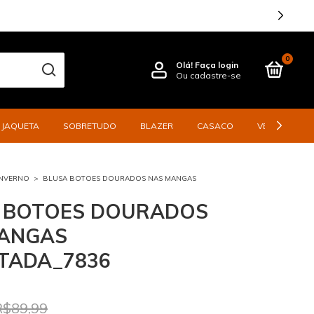
TE 6X
0
Olá!
Faça login
Ou cadastre-se
JAQUETA
SOBRETUDO
BLAZER
CASACO
VESTIDO
INVERNO
>
BLUSA BOTOES DOURADOS NAS MANGAS
 BOTOES DOURADOS
ANGAS
TADA_7836
R$89,99