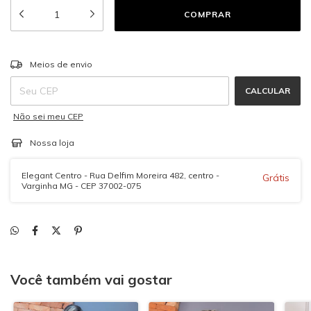
ALTERAR CEP
Entregas para o CEP:
Meios de envio
CALCULAR
Não sei meu CEP
Nossa loja
Elegant Centro - Rua Delfim Moreira 482, centro -
Grátis
Varginha MG - CEP 37002-075
Você também vai gostar