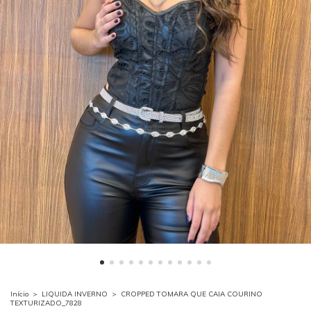
Início
>
LIQUIDA INVERNO
>
CROPPED TOMARA QUE CAIA COURINO
TEXTURIZADO_7828