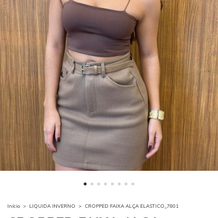
Início
>
LIQUIDA INVERNO
>
CROPPED FAIXA ALÇA ELASTICO_7801