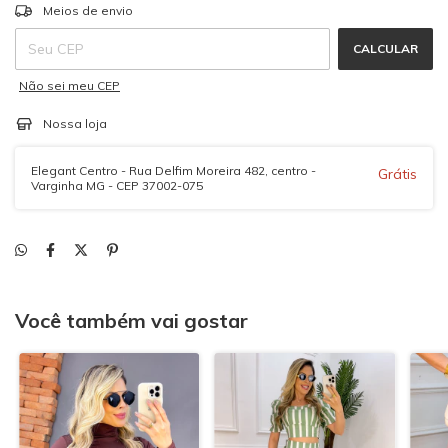
ALTERAR CEP
Entregas para o CEP:
Meios de envio
CALCULAR
Não sei meu CEP
Nossa loja
Elegant Centro - Rua Delfim Moreira 482, centro -
Grátis
Varginha MG - CEP 37002-075
Você também vai gostar