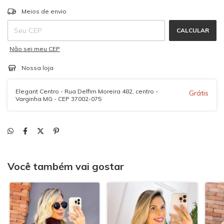
ALTERAR CEP
Entregas para o CEP:
Meios de envio
CALCULAR
Não sei meu CEP
Nossa loja
Elegant Centro - Rua Delfim Moreira 482, centro -
Grátis
Varginha MG - CEP 37002-075
Você também vai gostar