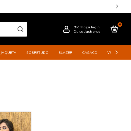
0
Olá!
Faça login
Ou cadastre-se
JAQUETA
SOBRETUDO
BLAZER
CASACO
VESTIDO