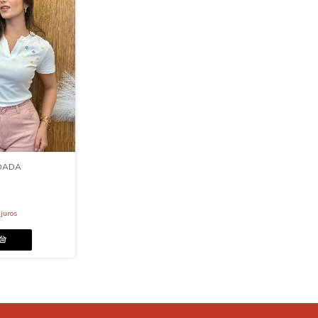
DADA
juros