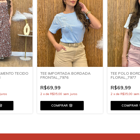
AMENTO TECIDO
TEE IMPORTADA BORDADA
TEE POLO BOR
8
FRONTAL_7976
FLORAL_7977
R$69,99
R$69,99
juros
2
x
de
R$35,00
sem juros
2
x
de
R$35,00
sem 
COMPRAR
COMPRAR