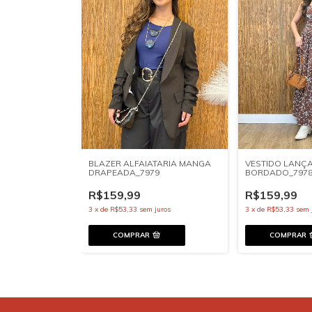
BLAZER ALFAIATARIA MANGA
VESTIDO LANÇ
DRAPEADA_7979
BORDADO_797
R$159,99
R$159,99
3
x
de
R$53,33
sem juros
3
x
de
R$53,33
sem 
COMPRAR
COMPRAR