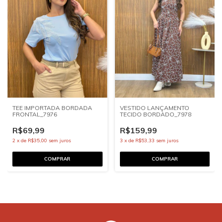
TEE IMPORTADA BORDADA
VESTIDO LANÇAMENTO
FRONTAL_7976
TECIDO BORDADO_7978
R$69,99
R$159,99
2
x
de
R$35,00
sem juros
3
x
de
R$53,33
sem juros
COMPRAR
COMPRAR