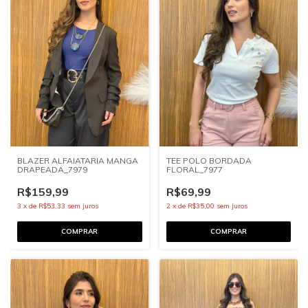
BLAZER ALFAIATARIA MANGA
TEE POLO BORDADA
DRAPEADA_7979
FLORAL_7977
R$159,99
R$69,99
3
x
de
R$53,33
sem juros
2
x
de
R$35,00
sem juros
COMPRAR
COMPRAR