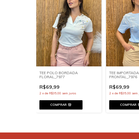
TEE POLO BORDADA
TEE IMPORTAD
FLORAL_7977
FRONTAL_7976
R$69,99
R$69,99
2
x
de
R$35,00
sem juros
2
x
de
R$35,00
sem 
COMPRAR
COMPRAR