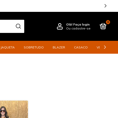
0
Olá!
Faça login
Ou cadastre-se
JAQUETA
SOBRETUDO
BLAZER
CASACO
VESTIDO