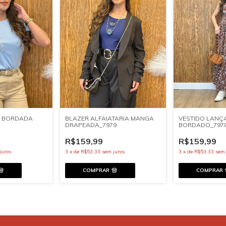
A BORDADA
BLAZER ALFAIATARIA MANGA
VESTIDO LANÇ
DRAPEADA_7979
BORDADO_797
R$159,99
R$159,99
juros
3
x
de
R$53,33
sem juros
3
x
de
R$53,33
sem 
COMPRAR
COMPRAR