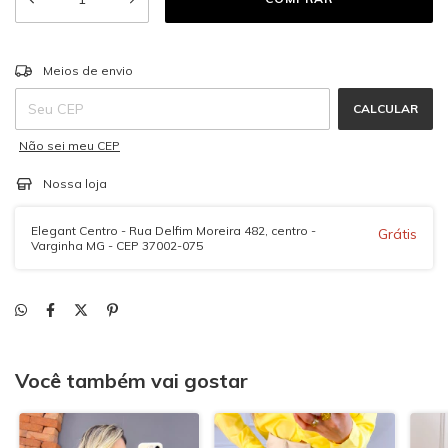
ALTERAR CEP
Entregas para o CEP:
Meios de envio
CALCULAR
Não sei meu CEP
Nossa loja
Elegant Centro - Rua Delfim Moreira 482, centro -
Grátis
Varginha MG - CEP 37002-075
Você também vai gostar