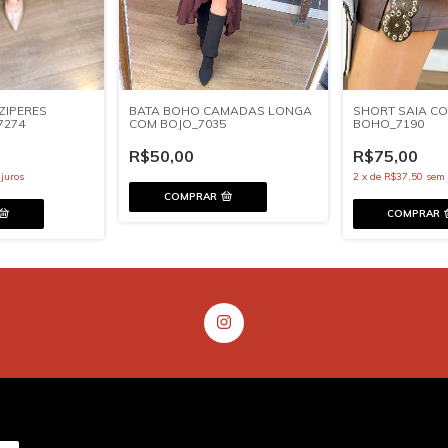
ZIPERES
BATA BOHO CAMADAS LONGA
SHORT SAIA CO
7274
COM BOJO_7035
BOHO_7190
R$50,00
R$75,00
juros
2
x
de
R$37,50
sem 
COMPRAR
COMPRAR