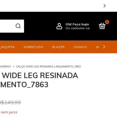
0
Olá!
Faça login
Ou cadastre-se
JAQUETA
SOBRETUDO
BLAZER
CASACO
VESTIDO
INVERNO
>
CALÇA WIDE LEG RESINADA LANÇAMENTO_7863
 WIDE LEG RESINADA
MENTO_7863
R$149,99
sem juros