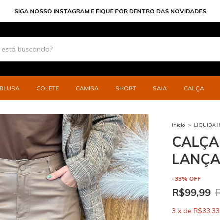
PARCELE SUAS COMPRAS EM ATE 6X
BLUSA
COLETE
CAMISA
SHORT
SAIA
CALÇA
Início
>
LIQUIDA 
CALÇA
LANÇA
-
33
%
OFF
R$99,99
3
x
de
R$33,33