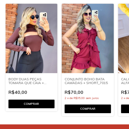
CONJUNTO BOHO BATA
BODY DUAS PEÇAS
CAL
CAMADAS + SHORT_7015
TOMARA QUE CAIA +
ALFA
MANGA LONGA_7210
PRE
R$70,00
R$40,00
R$7
2
x
de
R$35,00
sem juros
2
x
d
COMPRAR
COMPRAR