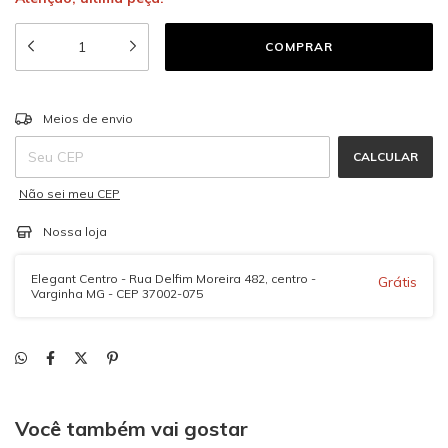
ALTERAR CEP
Entregas para o CEP:
Meios de envio
CALCULAR
Não sei meu CEP
Nossa loja
Elegant Centro - Rua Delfim Moreira 482, centro -
Grátis
Varginha MG - CEP 37002-075
Você também vai gostar