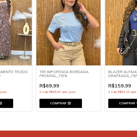
AMENTO TECIDO
TEE IMPORTADA BORDADA
BLAZER ALFAI
8
FRONTAL_7976
DRAPEADA_79
R$69,99
R$159,99
juros
2
x
de
R$35,00
sem juros
3
x
de
R$53,33
sem 
COMPRAR
COMPRAR