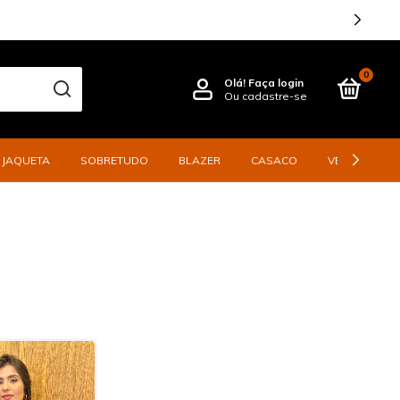
0
Olá!
Faça login
Ou cadastre-se
JAQUETA
SOBRETUDO
BLAZER
CASACO
VESTIDO