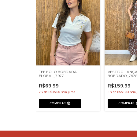
TEE POLO BORDADA
VESTIDO LANÇ
FLORAL_7977
BORDADO_797
R$69,99
R$159,99
2
x
de
R$35,00
sem juros
3
x
de
R$53,33
sem 
COMPRAR
COMPRAR